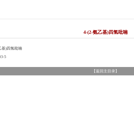
4-(2-氨乙基)四氢吡喃
氨乙基)四氢吡喃
03-5
【
返回主目录
】