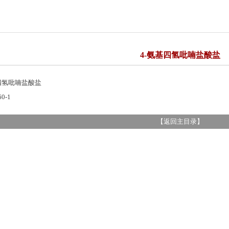
4-氨基四氢吡喃盐酸盐
四氢吡喃盐酸盐
60-1
【
返回主目录
】